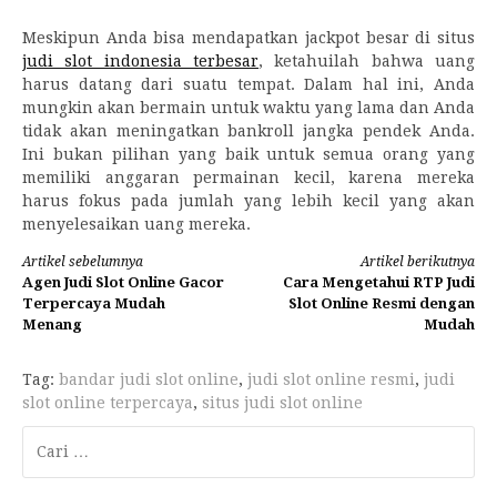
Meskipun Anda bisa mendapatkan jackpot besar di situs
judi slot indonesia terbesar
, ketahuilah bahwa uang
harus datang dari suatu tempat. Dalam hal ini, Anda
mungkin akan bermain untuk waktu yang lama dan Anda
tidak akan meningatkan bankroll jangka pendek Anda.
Ini bukan pilihan yang baik untuk semua orang yang
memiliki anggaran permainan kecil, karena mereka
harus fokus pada jumlah yang lebih kecil yang akan
menyelesaikan uang mereka.
Artikel sebelumnya
Artikel berikutnya
Agen Judi Slot Online Gacor
Cara Mengetahui RTP Judi
Lanjut
Terpercaya Mudah
Slot Online Resmi dengan
Menang
Mudah
Membaca
Tag:
bandar judi slot online
,
judi slot online resmi
,
judi
slot online terpercaya
,
situs judi slot online
Cari
untuk: