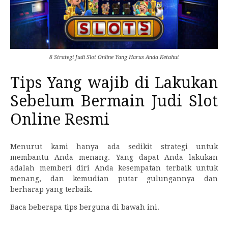
8 Strategi Judi Slot Online Yang Harus Anda Ketahui
Tips Yang wajib di Lakukan
Sebelum Bermain Judi Slot
Online Resmi
Menurut kami hanya ada sedikit strategi untuk
membantu Anda menang. Yang dapat Anda lakukan
adalah memberi diri Anda kesempatan terbaik untuk
menang, dan kemudian putar gulungannya dan
berharap yang terbaik.
Baca beberapa tips berguna di bawah ini.