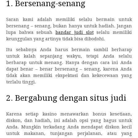
1. Bersenang-senang
Saran kami adalah memiliki selalu bermain untuk
bersenang – senang, bukan hanya untuk hadiah. Jangan
lupa bahwa sebuah
bandar judi slot
selalu memiliki
keunggulan yang artinya tidak bisa dibodohi.
Itu sebabnya Anda harus bermain sambil berharap
untuk kalah sepanjang wakyu, tetapi Anda selalu
berharap untuk menang. Hanya dengan cara ini Anda
dapat benar – benar bersenang – senang, karena Anda
tidak akan memiliki ekspektasi dan kekecewaan yang
terlalu tinggi.
2. Bergabung dengan situs judi
Karena setiap kasino menawarkan bonus kesetiaan,
diskon, dan hadiah, ini adalah opsi yang bagus untuk
Anda. Mungkin terkadang Anda mendapat diskon kecil
untuk makanan, tunjangan perjalanan, atau yang