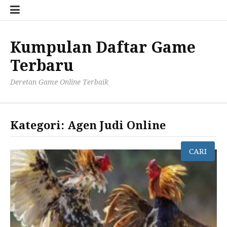
Lompat
Pan
ke
Gam
konten
Kumpulan Daftar Game
Terbaru
Deretan Game Online Terbaik
Kategori:
Agen Judi Online