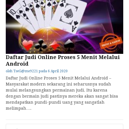
Daftar Judi Online Proses 5 Menit Melalui
Android
oleh
TseG@me9221
pada
6 April 2020
Daftar Judi Online Proses 5 Menit Melalui Android –
Masyarakat modern sekarang ini seharusnya sudah
mulai melangsungkan permainan judi. Itu karena
dengan bermain judi pastinya mereka akan sangat bisa
mendapatkan pundi-pundi uang yang sangatlah
melimpah….
Cari