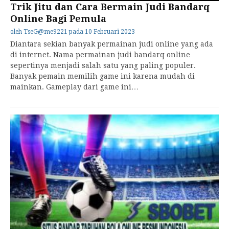
Trik Jitu dan Cara Bermain Judi Bandarq
Online Bagi Pemula
oleh
TseG@me9221
pada
10 Februari 2023
Diantara sekian banyak permainan judi online yang ada
di internet. Nama permainan judi bandarq online
sepertinya menjadi salah satu yang paling populer.
Banyak pemain memilih game ini karena mudah di
mainkan. Gameplay dari game ini…