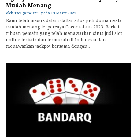
Mudah Menang
oleh
TseG@me9221
pada
13 Maret 2023
Kami telah masuk dalam daftar situs judi dunia nyata
mudah menang terpercaya Gacor tahun 2023. Berkat
ribuan pemain yang telah menawarkan situs judi slot
online terbaik dan termurah di Indonesia dan
menawarkan jackpot bersama dengan…