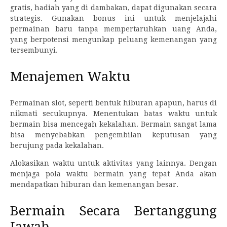
gratis, hadiah yang di dambakan, dapat digunakan secara
strategis. Gunakan bonus ini untuk menjelajahi
permainan baru tanpa mempertaruhkan uang Anda,
yang berpotensi mengunkap peluang kemenangan yang
tersembunyi.
Menajemen Waktu
Permainan slot, seperti bentuk hiburan apapun, harus di
nikmati secukupnya. Menentukan batas waktu untuk
bermain bisa mencegah kekalahan. Bermain sangat lama
bisa menyebabkan pengembilan keputusan yang
berujung pada kekalahan.
Alokasikan waktu untuk aktivitas yang lainnya. Dengan
menjaga pola waktu bermain yang tepat Anda akan
mendapatkan hiburan dan kemenangan besar.
Bermain Secara Bertanggung
Jawab