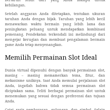
kehilangan.
Setelah anggaran Anda ditetapkan, tentukan ukuran
taruhan Anda dengan bijak. Taruhan yang lebih kecil
menawarkan waktu bermain yang lebih lama dan
peningkatan peluang untuk mendapatkan kombinasi
pemenang. Pendekatan terkendali ini melindungi dari
mengejar kerugian dan membuat pengalaman bermain
game Anda tetap menyenangkan.
Memilih Permainan Slot Ideal
Dunia virtual dipenuhi dengan banyak permainan slot,
masing – masing memamerkan tema, fitur, dan
mekanisme uniknya. Saat Anda memulai perjalanan slot
Anda, ingatlah bahwa tidak semua permainan slot
diciptakan sama. Teliti berbagai permainan slot untuk
menemukan yang sesuai dengan preferensi dan tujuan
Anda.
Catat garis pembayaran, gulungan, dan simbol. Selain