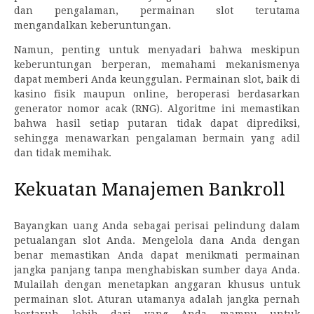
dan pengalaman, permainan slot terutama
mengandalkan keberuntungan.
Namun, penting untuk menyadari bahwa meskipun
keberuntungan berperan, memahami mekanismenya
dapat memberi Anda keunggulan. Permainan slot, baik di
kasino fisik maupun online, beroperasi berdasarkan
generator nomor acak (RNG). Algoritme ini memastikan
bahwa hasil setiap putaran tidak dapat diprediksi,
sehingga menawarkan pengalaman bermain yang adil
dan tidak memihak.
Kekuatan Manajemen Bankroll
Bayangkan uang Anda sebagai perisai pelindung dalam
petualangan slot Anda. Mengelola dana Anda dengan
benar memastikan Anda dapat menikmati permainan
jangka panjang tanpa menghabiskan sumber daya Anda.
Mulailah dengan menetapkan anggaran khusus untuk
permainan slot. Aturan utamanya adalah jangka pernah
bertaruh lebih dari yang Anda mampu untuk