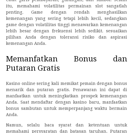
itu, memahami volatilitas permainan slot sangatlah
penting. Game dengan rendah menghasilkan
kemenangan yang sering tetapi lebih kecil, sedangkan
game dengan volatilitas tinggi menawarkan kemenangan
lebih besar dengan frekuensi lebih sedikit. sesuaikan
pilihan Anda dengan toleransi risiko dan aspirasi
kemenangan Anda.
Memanfatkan Bonus dan
Putaran Gratis
Kasino online sering kali memikat pemain dengan bonus
menarik dan putaran gratis. Penawaran ini dapat di
manfaatkan untuk meningkatkan prospek kemenangan
Anda. Saat mendaftar dengan kasino baru, manfaatkan
bonus sambutan untuk memperpanjang waktu bermain
Anda.
Namun, selalu baca syarat dan ketentuan untuk
memahami persyaratan dan batasan taruhan. Putaran