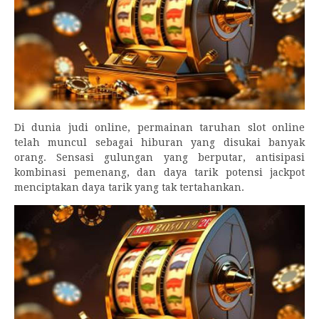
Di dunia judi online, permainan taruhan slot online
telah muncul sebagai hiburan yang disukai banyak
orang. Sensasi gulungan yang berputar, antisipasi
kombinasi pemenang, dan daya tarik potensi jackpot
menciptakan daya tarik yang tak tertahankan.